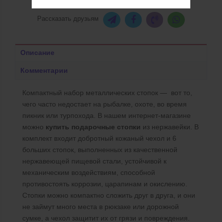
Рассказать друзьям
Описание
Комментарии
Компактный набор металлических стопок — вот то,
чего часто недостает на рыбалке, охоте, во время
пикник или турпохода. В нашем интернет-магазине
можно
купить подарочные стопки
из нержавейки. В
комплект входит добротный кожаный чехол и 6
больших стопок, выполненных из качественной
нержавеющей пищевой стали, устойчивой к
механическим воздействиям, способной
противостоять коррозии, царапинам и окислению.
Стопки можно компактно сложить друг в друга, и они
не займут много места в рюкзаке или дорожной
сумке, а чехол защитит их от грязи и повреждения.