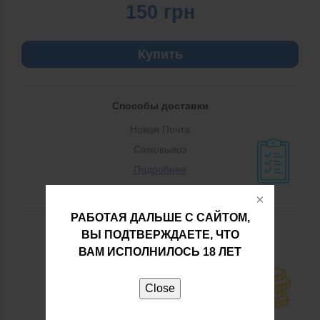
150
грн
Купить
Способы доставки
Новая Почта
Самовывоз
Подробнее
РАБОТАЯ ДАЛЬШЕ С САЙТОМ,
Способы оплаты
ВЫ ПОДТВЕРЖДАЕТЕ, ЧТО
ВАМ ИСПОЛНИЛОСЬ 18 ЛЕТ
Наличными при получении
Безналичный перевод
Close
Подробнее