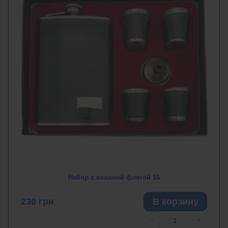
Набор с кожаной флягой 16
230
грн
В корзину
−
+