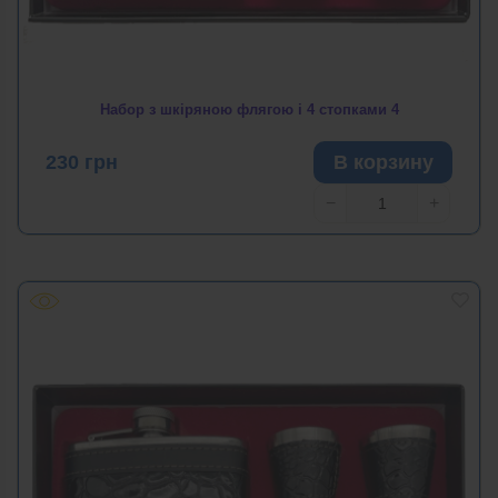
Набор з шкіряною флягою і 4 стопками 4
230
грн
В корзину
−
+