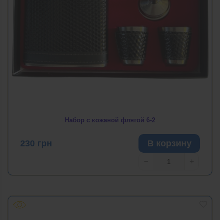
Набор с кожаной флягой 6-2
230
грн
В корзину
−
+