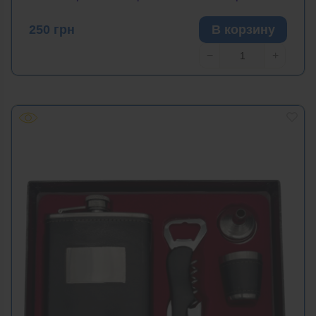
250
грн
В корзину
−
+