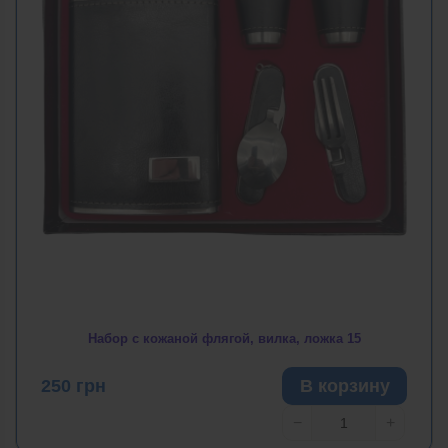
Набор с кожаной флягой, вилка, ложка 15
250
грн
В корзину
−
+