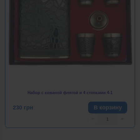
Набор с кожаной флягой и 4 стопками 4-1
230
грн
В корзину
−
+