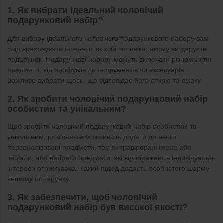
1. Як вибрати ідеальний чоловічий
подарунковий набір?
Для вибору ідеального чоловічого подарункового набору вам
слід враховувати інтереси та хобі чоловіка, якому ви даруєте
подарунок. Подарункові набори можуть включати різноманітні
предмети, від парфумів до інструментів чи аксесуарів.
Важливо вибрати щось, що відповідає його стилю та смаку.
2. Як зробити чоловічий подарунковий набір
особистим та унікальним?
Щоб зробити чоловічий подарунковий набір особистим та
унікальним, розгляньте можливість додати до нього
персоналізовані предмети, такі як гравіровані імена або
ініціали, або вибрати предмети, які відображають індивідуальні
інтереси отримувача. Такий підхід додасть особистого шарму
вашому подарунку.
3. Як забезпечити, щоб чоловічий
подарунковий набір був високої якості?