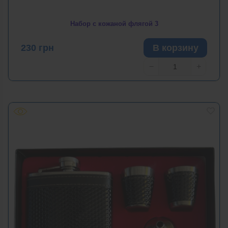
Набор с кожаной флягой 3
230
грн
В корзину
−
+