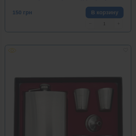
150
грн
В корзину
−
+