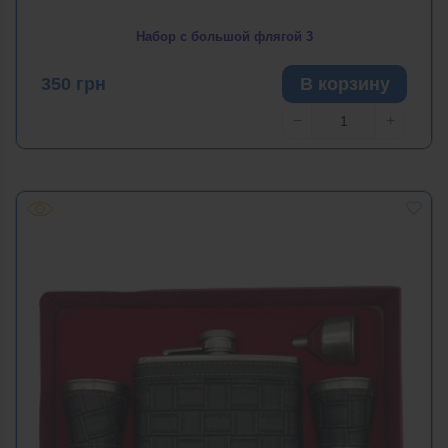
Набор с большой флягой 3
350
грн
В корзину
−
+