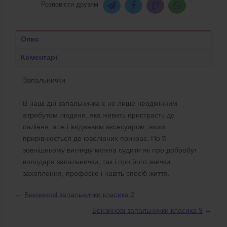
Розповісти друзям
Опис
Коментарі
Запальнички
В наші дні запальничка є не лише неодмінним
атрибутом людини, яка живить пристрасть до
паління, але і іміджевим аксесуаром, яким
прирівнюється до ювелірних прикрас. По її
зовнішньому вигляду можна судити як про добробут
володаря запальнички, так і про його звички,
захоплення, професію і навіть спосіб життя.
←
Бензинові запальнички класика 2
Бензинові запальнички класика 9
→