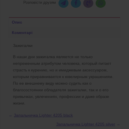
Розповісти друзям
Опис
Коментарі
Зажигалки
В наши дни зажигалка является не только
непременным атрибутом человека, который питает
страсть к курению, но и имиджевым аксессуаром,
которым приравнивается к ювелирным украшениям.
По ее внешнему виду можно судить как о
благосостоянии обладателя зажигалки, так и о его
привычках, увлечениях, профессии и даже образе
жизни.
←
Запальничка Lighter 4205 black
Запальничка Lighter 4205 silver
→