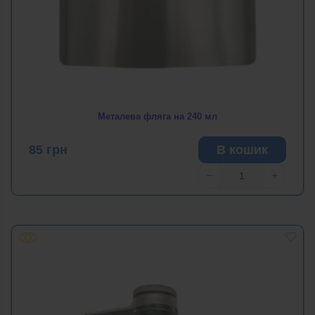
Металева фляга на 240 мл
85
грн
В кошик
−
+