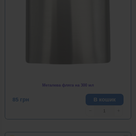
Металева фляга на 300 мл
85
грн
В кошик
−
+