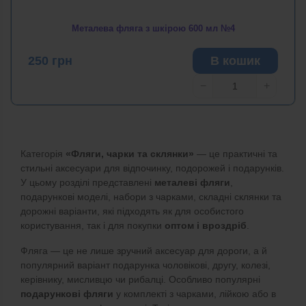
Металева фляга з шкірою 600 мл №4
250
грн
В кошик
−
+
Категорія
«Фляги, чарки та склянки»
— це практичні та
стильні аксесуари для відпочинку, подорожей і подарунків.
У цьому розділі представлені
металеві фляги
,
подарункові моделі, набори з чарками, складні склянки та
дорожні варіанти, які підходять як для особистого
користування, так і для покупки
оптом і вроздріб
.
Фляга — це не лише зручний аксесуар для дороги, а й
популярний варіант подарунка чоловікові, другу, колезі,
керівнику, мисливцю чи рибалці. Особливо популярні
подарункові фляги
у комплекті з чарками, лійкою або в