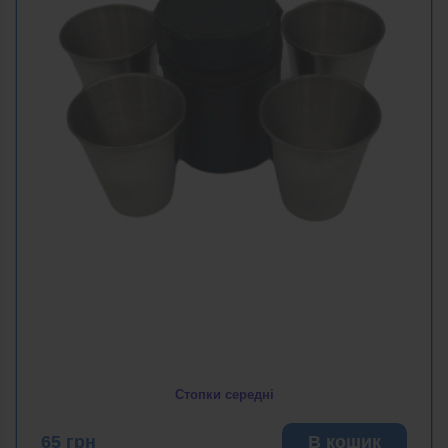
Стопки середні
65
грн
В кошик