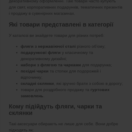
декоративному оформленні. Такі товари часто купують
для свят, корпоративних подарунків, тематичних презентів
і продажу в сувенірних магазинах.
Які товари представлені в категорії
У каталозі ви знайдете товари для різних потреб:
фляги з нержавіючої сталі
різного об’єму;
подарункові фляги
у класичному та
декоративному дизайні;
набори з флягою та чарками
для подарунка;
похідні чарки
та стопки для подорожей і
відпочинку;
складні склянки
, які зручно брати з собою в дорогу;
товари для роздрібного продажу та
гуртових
замовлень
.
Кому підійдуть фляги, чарки та
склянки
Такі аксесуари обирають не лише для себе. Вони добре
підходять як: