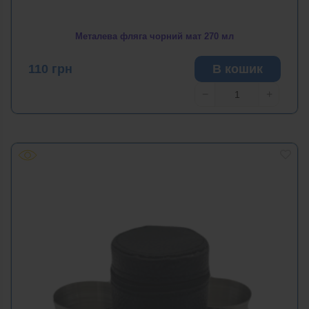
Металева фляга чорний мат 270 мл
110
грн
В кошик
−
+