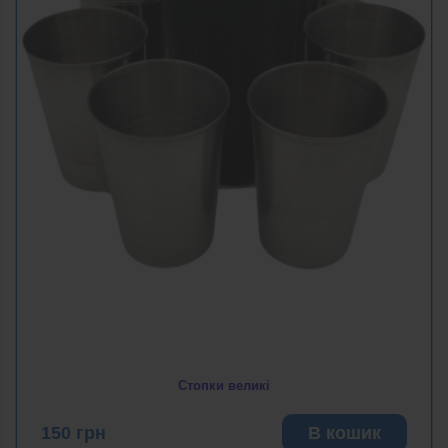
Стопки великі
150
грн
В кошик