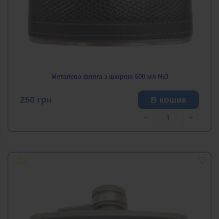
Металева фляга з шкірою 600 мл №3
250
грн
В кошик
−
+