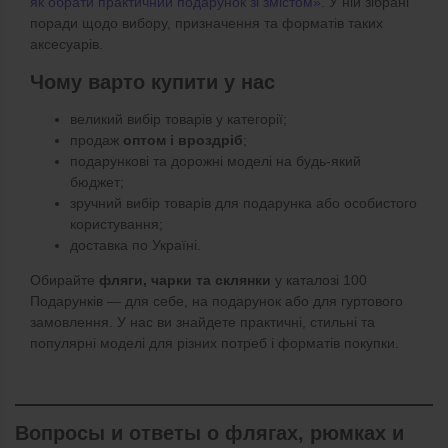
як обрати практичний подарунок зі змістом»
. У ній зібрані
поради щодо вибору, призначення та форматів таких
аксесуарів.
Чому варто купити у нас
великий вибір товарів у категорії;
продаж
оптом і вроздріб
;
подарункові та дорожні моделі на будь-який
бюджет;
зручний вибір товарів для подарунка або особистого
користування;
доставка по Україні.
Обирайте
фляги, чарки та склянки
у каталозі 100
Подарунків — для себе, на подарунок або для гуртового
замовлення. У нас ви знайдете практичні, стильні та
популярні моделі для різних потреб і форматів покупки.
Вопросы и ответы о флягах, рюмках и