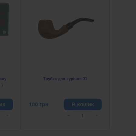
ьяну
Трубка для куріння 31
 )
ик
100
грн
В кошик
+
−
+