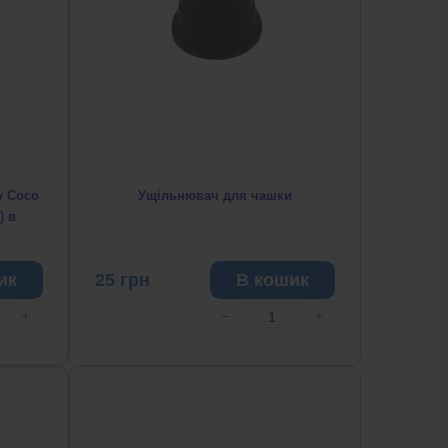
у Coco
Ущільнювач для чашки
) в
ик
25
грн
В кошик
+
−
+