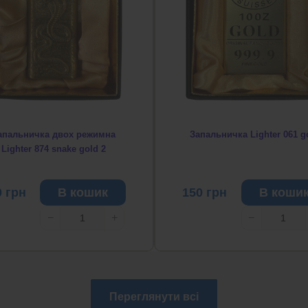
апальничка двох режимна
Запальничка Lighter 061 g
Lighter 874 snake gold 2
0
грн
В кошик
150
грн
В коши
−
+
−
Переглянути всі