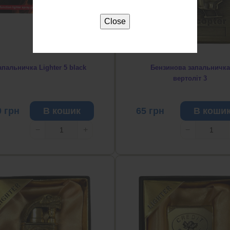
Close
апальничка Lighter 5 black
Бензинова запальничка
вертоліт 3
0
грн
В кошик
65
грн
В коши
−
+
−