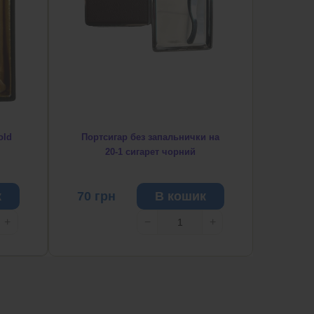
old
Портсигар без запальнички на
20-1 сигарет чорний
к
70
грн
В кошик
+
−
+