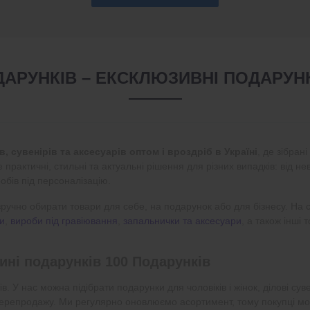
ДАРУНКІВ – ЕКСКЛЮЗИВНІ ПОДАРУНК
, сувенірів та аксесуарів оптом і вроздріб в Україні
, де зібран
практичні, стильні та актуальні рішення для різних випадків: від не
обів під персоналізацію.
учно обирати товари для себе, на подарунок або для бізнесу. На 
ри
,
вироби під гравіювання
,
запальнички та аксесуари
, а також інші
ині подарунків 100 Подарунків
ів. У нас можна підібрати подарунки для чоловіків і жінок, ділові сув
перепродажу. Ми регулярно оновлюємо асортимент, тому покупці мо