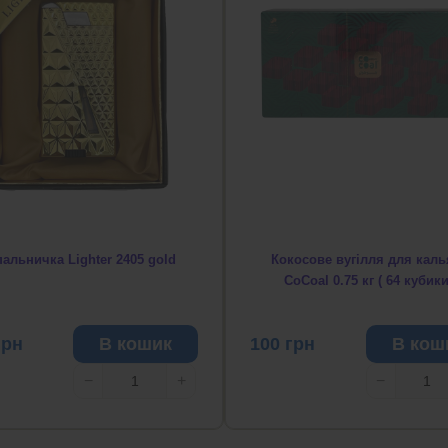
пальничка Lighter 2405 gold
Кокосове вугілля для кал
CoCoal 0.75 кг ( 64 кубики
грн
В кошик
100
грн
В кош
−
+
−