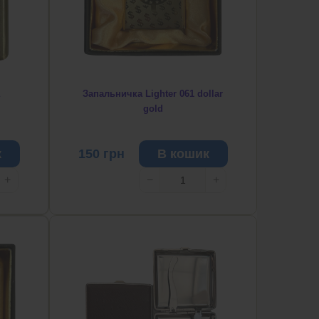
Запальничка Lighter 061 dollar
gold
к
150
грн
В кошик
+
−
+