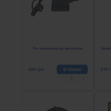
Піч електрична під три вугілля
Шланг
450
грн
В кошик
270
−
+