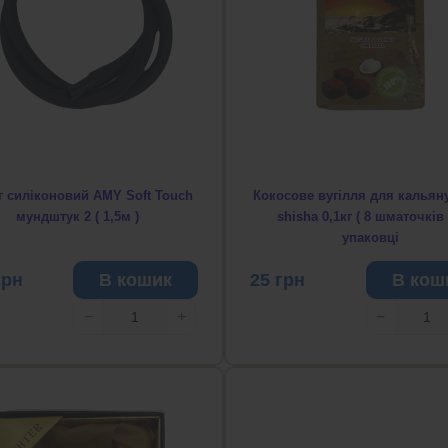
 силіконовий AMY Soft Touch
Кокосове вугілля для кальян
мундштук 2 ( 1,5м )
shisha 0,1кг ( 8 шматочків 
упаковці
грн
В кошик
25
грн
В кош
−
+
−