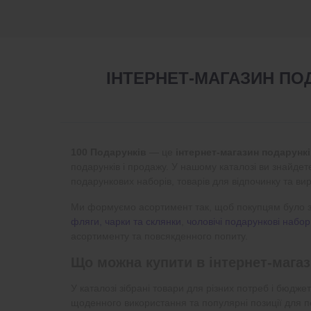
ІНТЕРНЕТ-МАГАЗИН ПО
100 Подарунків
— це
інтернет-магазин подарунків
подарунків і продажу. У нашому каталозі ви знайдете 
подарункових наборів, товарів для відпочинку та вир
Ми формуємо асортимент так, щоб покупцям було зр
фляги, чарки та склянки
,
чоловічі подарункові набо
асортименту та повсякденного попиту.
Що можна купити в інтернет-магаз
У каталозі зібрані товари для різних потреб і бюджет
щоденного використання та популярні позиції для 