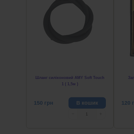
Шланг силіконовий AMY Soft Touch
За
1 ( 1,5м )
150
грн
В кошик
120
−
+