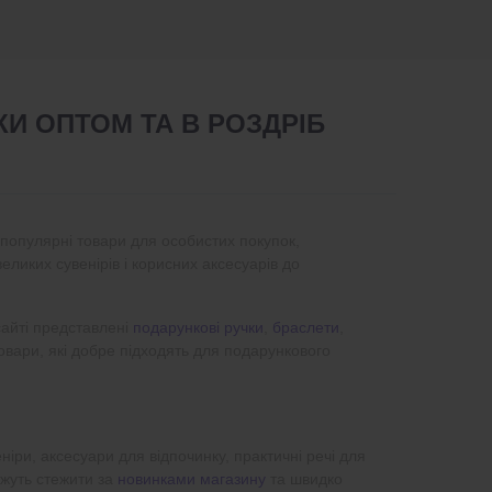
И ОПТОМ ТА В РОЗДРІБ
і популярні товари для особистих покупок,
великих сувенірів і корисних аксесуарів до
сайті представлені
подарункові ручки
,
браслети
,
 товари, які добре підходять для подарункового
еніри, аксесуари для відпочинку, практичні речі для
жуть стежити за
новинками магазину
та швидко