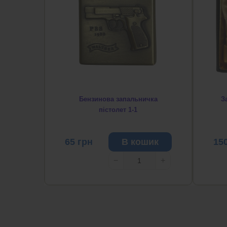
Бензинова запальничка
З
пістолет 1-1
65
грн
В кошик
15
−
+